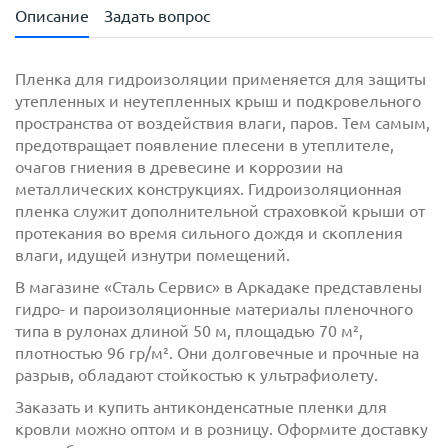
Описание
Задать вопрос
Пленка для гидроизоляции применяется для защиты
утепленных и неутепленных крыш и подкровельного
пространства от воздействия влаги, паров. Тем самым,
предотвращает появление плесени в утеплителе,
очагов гниения в древесине и коррозии на
металлических конструкциях. Гидроизоляционная
пленка служит дополнительной страховкой крыши от
протекания во время сильного дождя и скопления
влаги, идущей изнутри помещений.
с
политикой обработки персональных данных
ознакомлен(-а) и даю
согласие
на обработку
В магазине «Сталь Сервис» в Аркадаке представлены
персональных данных
гидро- и пароизоляционные материалы пленочного
типа в рулонах длиной 50 м, площадью 70 м²,
с
политикой конфиденциальности
ознакомлен(-а)
плотностью 96 гр/м². Они долговечные и прочные на
и даю согласие
разрыв, обладают стойкостью к ультрафиолету.
Заказать и купить антиконденсатные пленки для
кровли можно оптом и в розницу. Оформите доставку