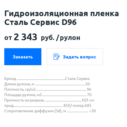
Гидроизоляционная пленка
Сталь Сервис D96
2 343
от
руб. /
рулон
Заказать
Задать вопрос
Бренд .........................................................Сталь Сервис
Длина рулона, м ...........................................................50
Плотность, гр/м2........................................................... 96
Площадь рулона, м2.................................................... 70
Прочность на разрыв, ...........................................Н/5 см
прод.......................................................... 850/ попер.685
Сопротивление диффузии (Sd), м ......................... <30