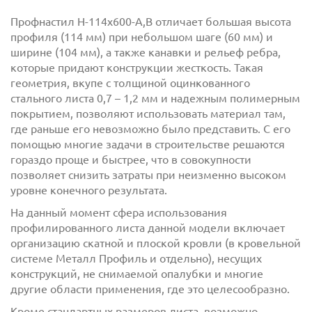
Профнастил H-114x600-A,B отличает большая высота
профиля (114 мм) при небольшом шаге (60 мм) и
ширине (104 мм), а также канавки и рельеф ребра,
которые придают конструкции жесткость. Такая
геометрия, вкупе с толщиной оцинкованного
стального листа 0,7 – 1,2 мм и надежным полимерным
покрытием, позволяют использовать материал там,
где раньше его невозможно было представить. С его
помощью многие задачи в строительстве решаются
с
политикой обработки персональных данных
гораздо проще и быстрее, что в совокупности
ознакомлен(-а) и даю
согласие
на обработку
позволяет снизить затраты при неизменно высоком
персональных данных
уровне конечного результата.
с
политикой конфиденциальности
ознакомлен(-а)
На данный момент сфера использования
и даю согласие
профилированного листа данной модели включает
организацию скатной и плоской кровли (в кровельной
системе Металл Профиль и отдельно), несущих
конструкций, не снимаемой опалубки и многие
другие области применения, где это целесообразно.
Кроме стандартных размеров листа, возможно