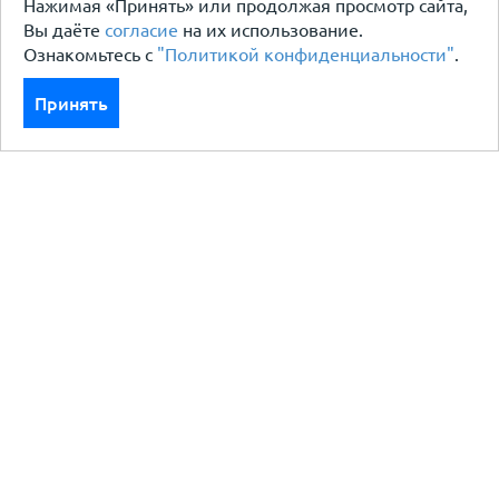
Нажимая «Принять» или продолжая просмотр сайта,
Вы даёте
согласие
на их использование.
Ознакомьтесь с
"Политикой конфиденциальности"
.
Принять
Каталог
Кровля кровельная система
Фасад
Ограждения заборы
Черный металлопрокат
Утеплители гидро пароизоляция
Водосточные системы
Показать больше
Услуги