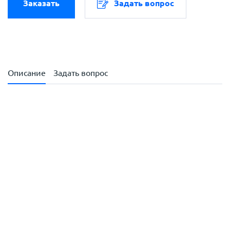
Заказать
Задать вопрос
Описание
Задать вопрос
с
политикой обработки персональных данных
ознакомлен(-а) и даю
согласие
на обработку
персональных данных